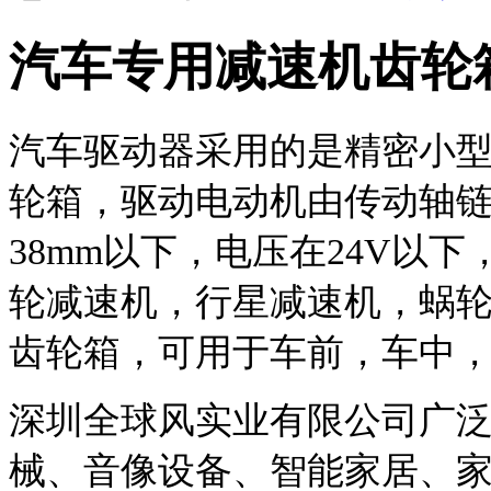
汽车专用减速机齿轮
汽车驱动器采用的是精密小
轮箱，驱动电动机由传动轴
38mm以下，电压在24V以
轮减速机，行星减速机，蜗
齿轮箱，可用于车前，车中
深圳全球风实业有限公司广
械、音像设备、智能家居、