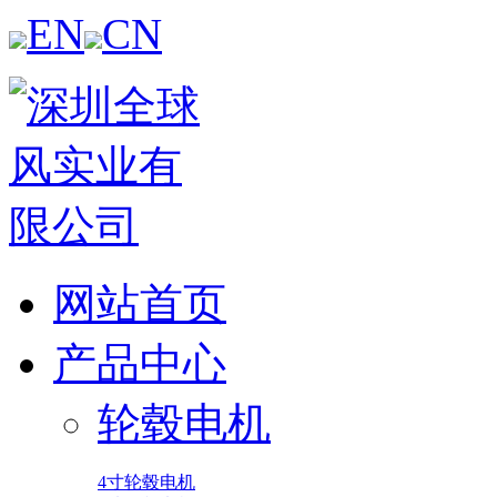
EN
CN
网站首页
产品中心
轮毂电机
4寸轮毂电机