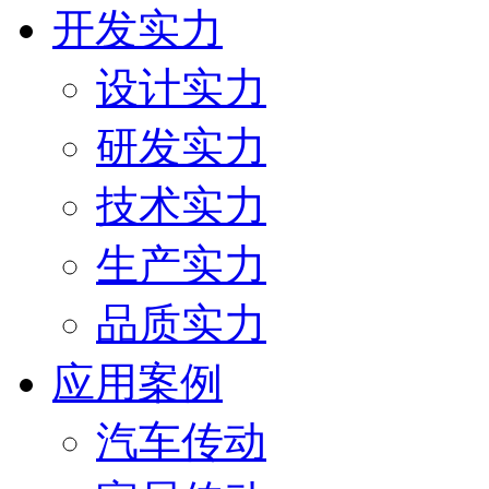
开发实力
设计实力
研发实力
技术实力
生产实力
品质实力
应用案例
汽车传动