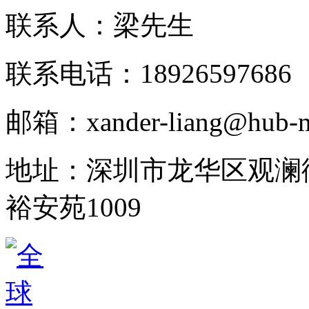
联系人：梁先生
联系电话：18926597686
邮箱：xander-liang@hub-m
地址：深圳市龙华区观澜
裕安苑1009