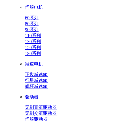
伺服电机
60系列
80系列
90系列
110系列
130系列
150系列
180系列
减速电机
正齿减速箱
行星减速箱
蜗杆减速箱
驱动器
无刷直流驱动器
无刷交流驱动器
伺服驱动器