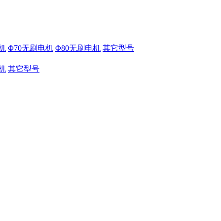
机
Φ70无刷电机
Φ80无刷电机
其它型号
机
其它型号