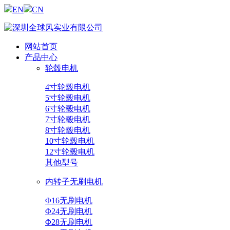
EN
CN
网站首页
产品中心
轮毂电机
4寸轮毂电机
5寸轮毂电机
6寸轮毂电机
7寸轮毂电机
8寸轮毂电机
10寸轮毂电机
12寸轮毂电机
其他型号
内转子无刷电机
Φ16无刷电机
Φ24无刷电机
Φ28无刷电机