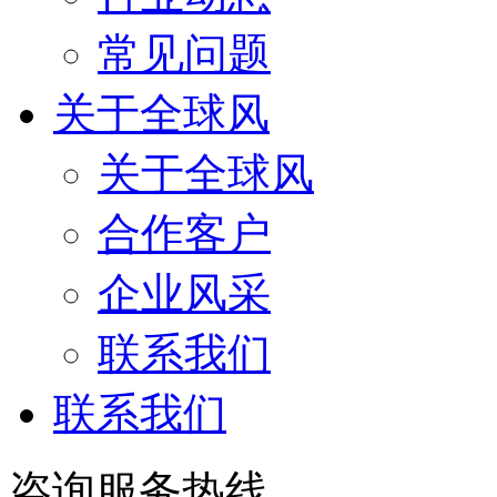
常见问题
关于全球风
关于全球风
合作客户
企业风采
联系我们
联系我们
咨询服务热线