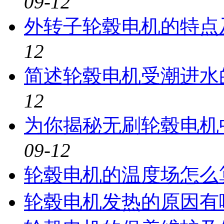
09-12
外转子轮毂电机的特点
12
简述轮毂电机受潮进水
12
为你揭秘无刷轮毂电机
09-12
轮毂电机的温度场怎么
轮毂电机发热的原因有