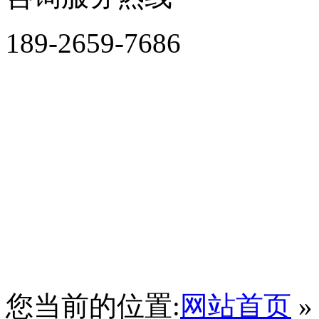
189-2659-7686
您当前的位置:
网站首页