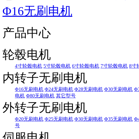
Φ16无刷电机
产品中心
轮毂电机
4寸轮毂电机
5寸轮毂电机
6寸轮毂电机
7寸轮毂电机
8寸
内转子无刷电机
Φ16无刷电机
Φ24无刷电机
Φ28无刷电机
Φ30无刷电机
Φ
电机
Φ80无刷电机
其它型号
外转子无刷电机
Φ20无刷电机
Φ25无刷电机
Φ30无刷电机
Φ35无刷电机
Φ
号
伺服电机