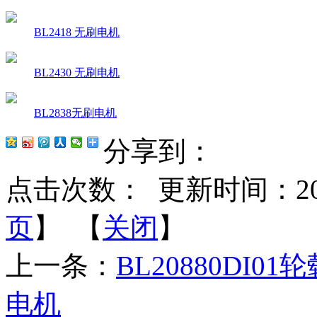
BL2418 无刷电机
BL2430 无刷电机
BL2838无刷电机
分享到：
点击次数：
更新时间：2021-
页
】 【
关闭
】
上一条：
BL20880DI01
电机