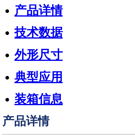
产品详情
技术数据
外形尺寸
典型应用
装箱信息
产品详情