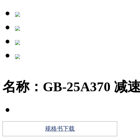
名称：GB-25A370 减
规格书下载