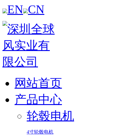
EN
CN
网站首页
产品中心
轮毂电机
4寸轮毂电机