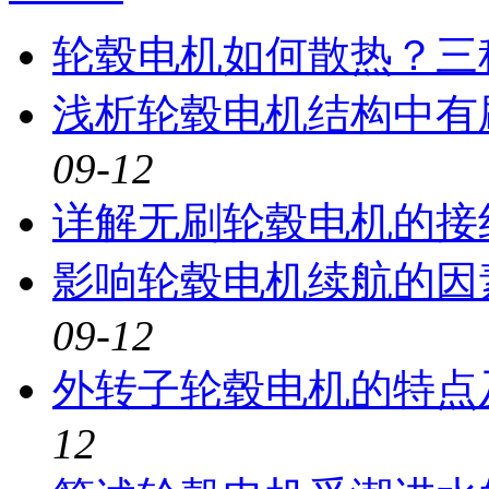
轮毂电机如何散热？三
浅析轮毂电机结构中有
09-12
详解无刷轮毂电机的接
影响轮毂电机续航的因
09-12
外转子轮毂电机的特点
12