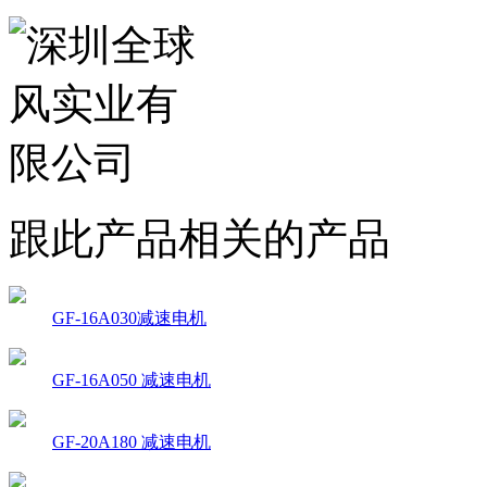
跟此产品相关的产品
GF-16A030减速电机
GF-16A050 减速电机
GF-20A180 减速电机