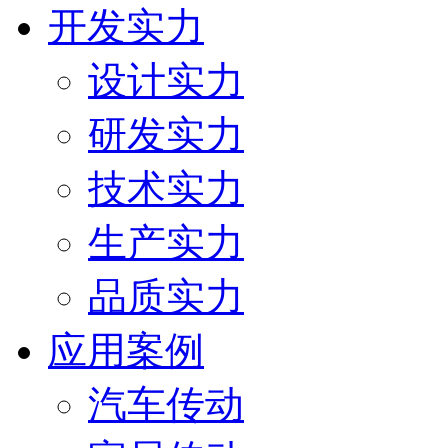
开发实力
设计实力
研发实力
技术实力
生产实力
品质实力
应用案例
汽车传动