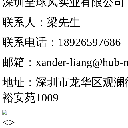
深圳全球风实业有限公司
联系人：梁先生
联系电话：18926597686
邮箱：xander-liang@hub-m
地址：深圳市龙华区观澜
裕安苑1009
<
>