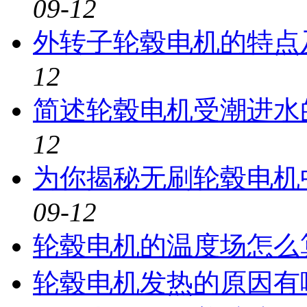
09-12
外转子轮毂电机的特点
12
简述轮毂电机受潮进水
12
为你揭秘无刷轮毂电机
09-12
轮毂电机的温度场怎么
轮毂电机发热的原因有