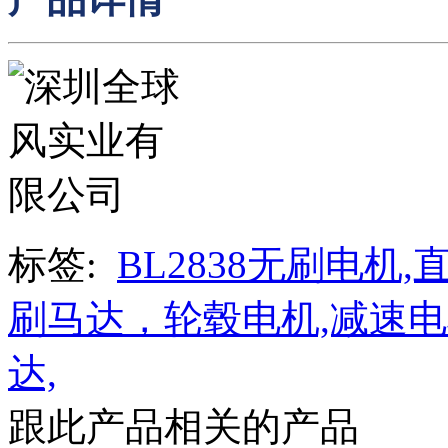
标签:
BL2838无刷电机
刷马达，轮毂电机,减速电
达,
跟此产品相关的产品