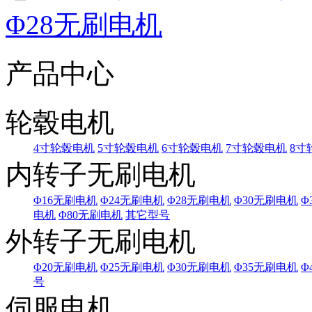
Φ28无刷电机
产品中心
轮毂电机
4寸轮毂电机
5寸轮毂电机
6寸轮毂电机
7寸轮毂电机
8寸
内转子无刷电机
Φ16无刷电机
Φ24无刷电机
Φ28无刷电机
Φ30无刷电机
Φ
电机
Φ80无刷电机
其它型号
外转子无刷电机
Φ20无刷电机
Φ25无刷电机
Φ30无刷电机
Φ35无刷电机
Φ
号
伺服电机