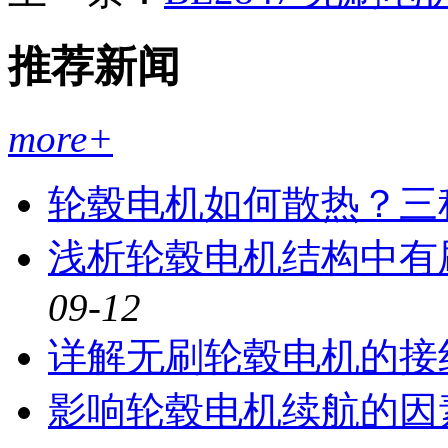
推荐新闻
more+
轮毂电机如何散热？三
浅析轮毂电机结构中有
09-12
详解无刷轮毂电机的接
影响轮毂电机续航的因