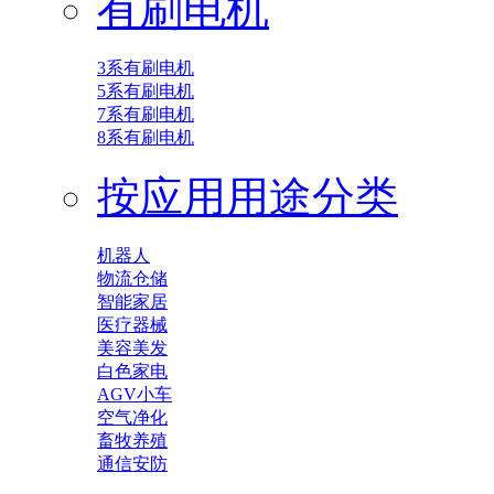
有刷电机
3系有刷电机
5系有刷电机
7系有刷电机
8系有刷电机
按应用用途分类
机器人
物流仓储
智能家居
医疗器械
美容美发
白色家电
AGV小车
空气净化
畜牧养殖
通信安防