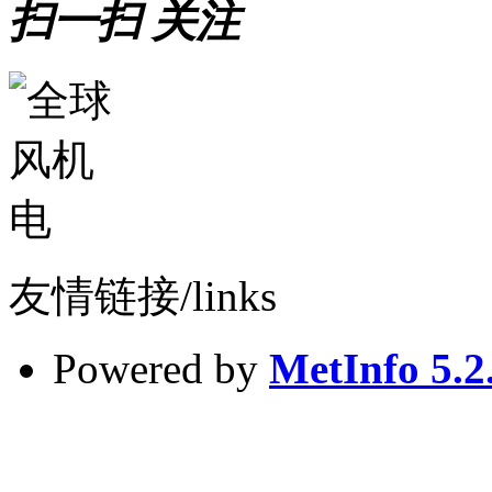
扫一扫 关注
友情链接/links
Powered by
MetInfo 5.2