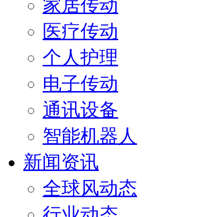
家居传动
医疗传动
个人护理
电子传动
通讯设备
智能机器人
新闻资讯
全球风动态
行业动态